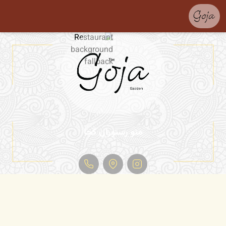
منو رستوران گجا