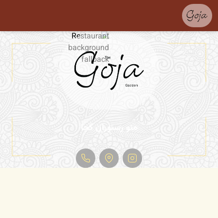
منو رستوران گجا