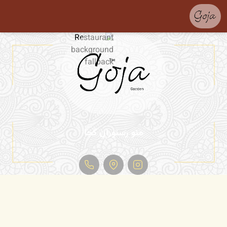
منو رستوران گجا