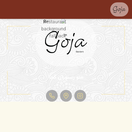
منو رستوران گجا