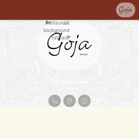
منو رستوران گجا