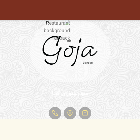
منو رستوران گجا