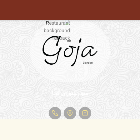
منو رستوران گجا