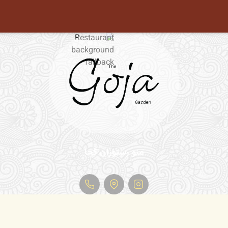
منو رستوران گجا