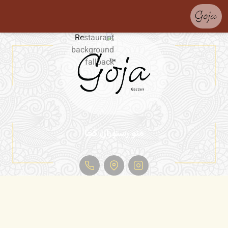
منو رستوران گجا